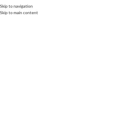
Skip to navigation
Skip to main content
Hizmetler
Categories
Ana Sayfa
/
Hizmetler
20 sonuçtan 1-15 arası gösteriliyor
Show sidebar
Apartman Temizliği
Apartman ve Site Dezenfekte
Hizmetleri
Devamını Oku
Devamını Oku
Araç ve Ortam Dezenfekte
Atölye Temizliği
Hizmetleri
Devamını Oku
Devamını Oku
Çevre Düzenlemesi
Depo Temizliği